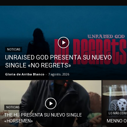
NOTICIAS
UNRAISED GOD PRESENTA SU NUEVO
SINGLE «NO REGRETS»
Gloria de Arriba Blanco
-
7 agosto, 2026
NOTICIAS
LO MÁS CER
THE HU PRESENTA SU NUEVO SINGLE
«HORSEMEN»
MENNO O