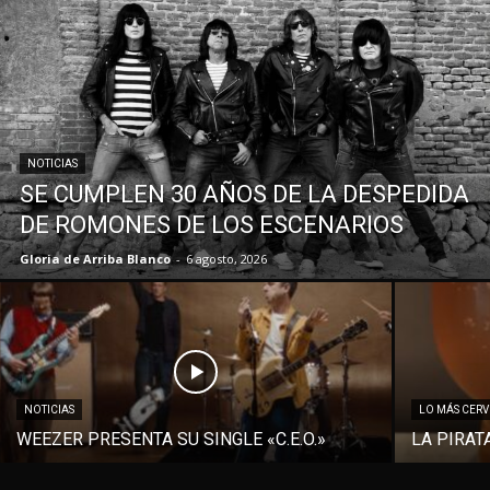
NOTICIAS
SE CUMPLEN 30 AÑOS DE LA DESPEDIDA
DE ROMONES DE LOS ESCENARIOS
Gloria de Arriba Blanco
-
6 agosto, 2026
NOTICIAS
LO MÁS CER
WEEZER PRESENTA SU SINGLE «C.E.O.»
LA PIRAT