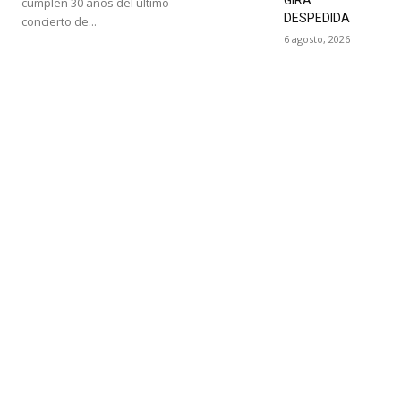
cumplen 30 años del último
DESPEDIDA
concierto de...
6 agosto, 2026