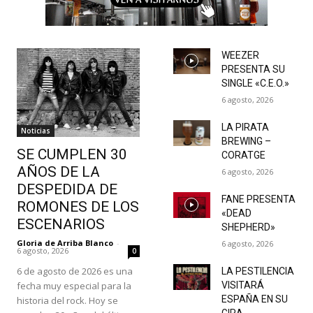
WEEZER
PRESENTA SU
SINGLE «C.E.O.»
6 agosto, 2026
LA PIRATA
Noticias
BREWING –
SE CUMPLEN 30
CORATGE
AÑOS DE LA
6 agosto, 2026
DESPEDIDA DE
FANE PRESENTA
ROMONES DE LOS
«DEAD
ESCENARIOS
SHEPHERD»
Gloria de Arriba Blanco
-
6 agosto, 2026
6 agosto, 2026
0
6 de agosto de 2026 es una
LA PESTILENCIA
fecha muy especial para la
VISITARÁ
ESPAÑA EN SU
historia del rock. Hoy se
GIRA