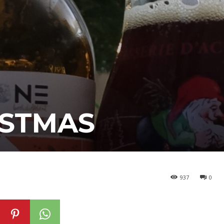
ISTMAS
937
0