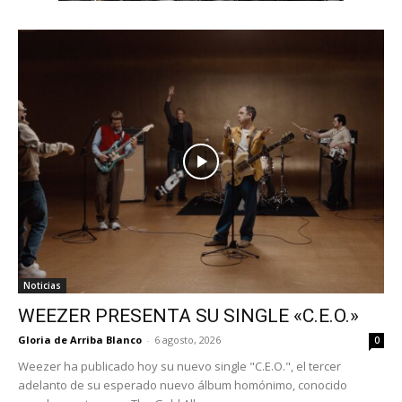
Noticias
WEEZER PRESENTA SU SINGLE «C.E.O.»
Gloria de Arriba Blanco
-
6 agosto, 2026
0
Weezer ha publicado hoy su nuevo single "C.E.O.", el tercer
adelanto de su esperado nuevo álbum homónimo, conocido