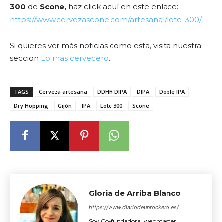
300
de
Scone,
haz click aquí en este enlace:
https://www.cervezascone.com/artesanal/lote-300/
Si quieres ver más noticias como esta, visita nuestra
sección
Lo más cervecero
.
TAGS
Cerveza artesana
DDHH DIPA
DIPA
Doble IPA
Dry Hopping
Gijón
IPA
Lote 300
Scone
Gloria de Arriba Blanco
https://www.diariodeunrockero.es/
Soy Co-fundadora, webmaster,