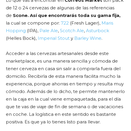
Lo que vas a encontrar en
Correos Market
son pack
de 12 o 24 cervezas de algunas de las referencias
de
Scone. Así que encontrarás toda su gama fija,
la cual se compone por:
722
(Fresh Lager),
Maris
Hopping
(IPA),
Pale Ale
,
Scotch Ale
,
Asturbock
(Helles Bock),
Imperial Stout
y
Barley Wine
.
Acceder a las cervezas artesanales desde este
marketplace, es una manera sencilla y cómoda de
tener cerveza en casa sin salir a comprarla fuera del
domicilio. Recibirla de esta manera facilita mucho la
experiencia, porque ahorras en tiempo y resulta muy
cómodo. Además de lo dicho, te permite mantenerlo
en la caja en la cual viene empaquetada, para el día
que te vas de viaje de fin de semana o de vacaciones
en coche. La logística en este sentido es bastante
positiva. Es que ya lo tienes listo para llevar.