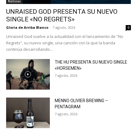
Noticias
UNRAISED GOD PRESENTA SU NUEVO
SINGLE «NO REGRETS»
Gloria de Arriba Blanco
-
7 agosto, 2026
0
Unraised God vuelve a la actualidad con el lanzamiento de “No
Regrets”, su nuevo single, una canción con la que la banda
continúa desarrollando...
THE HU PRESENTA SU NUEVO SINGLE
«HORSEMEN»
7 agosto, 2026
MENNO OLIVIER BREWING –
PENTAGRAM
7 agosto, 2026