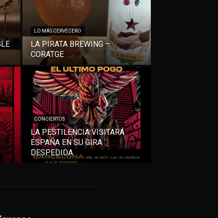
LO MÁS CERVECERO
GLE
LA PIRATA BREWING –
CORATGE
CONCIERTOS
LA PESTILENCIA VISITARÁ
ESPAÑA EN SU GIRA
DESPEDIDA