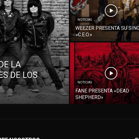
NOTICIAS
WEEZER PRESENTA SU SIN
«C.E.O.»
DE LA
S DE LOS
NOTICIAS
FANE PRESENTA «DEAD
SHEPHERD»