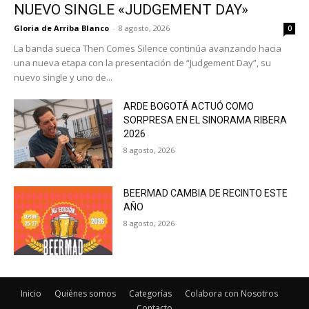
NUEVO SINGLE «JUDGEMENT DAY»
Gloria de Arriba Blanco
-
8 agosto, 2026
0
La banda sueca Then Comes Silence continúa avanzando hacia
una nueva etapa con la presentación de “Judgement Day”, su
nuevo single y uno de...
ARDE BOGOTÁ ACTUÓ COMO
SORPRESA EN EL SINORAMA RIBERA
2026
8 agosto, 2026
BEERMAD CAMBIA DE RECINTO ESTE
AÑO
8 agosto, 2026
Inicio
Quiénes somos
Categorías
Colabora con Nosotros
Contacto