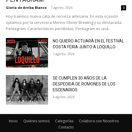
Gloria de Arriba Blanco
-
7 agosto, 2026
0
Hoy traemos nueva cata de cerveza artesana. En esta ocasión
optamos por la cervecera Menno Olivier Brewing y su destacada
Pentagram. Características percibidas: Pentagram es una...
NO QUIERO ACTUARÁ EN EL FESTIVAL
COSTA FEIRA JUNTO A LOQUILLO
7 agosto, 2026
SE CUMPLEN 30 AÑOS DE LA
DESPEDIDA DE ROMONES DE LOS
ESCENARIOS
6 agosto, 2026
Inicio
Quiénes somos
Categorías
Colabora con Nosotros
Contacto