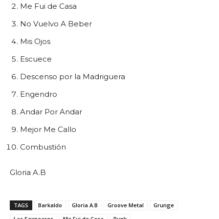
Me Fui de Casa
No Vuelvo A Beber
Mis Ojos
Escuece
Descenso por la Madriguera
Engendro
Andar Por Andar
Mejor Me Callo
Combustión
Gloria A.B
TAGS
Barkaldo
Gloria A.B
Groove Metal
Grunge
Las Sexpeares
Me Fui de Casa
Punk