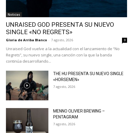
Noticias
UNRAISED GOD PRESENTA SU NUEVO
SINGLE «NO REGRETS»
Gloria de Arriba Blanco
-
7 agosto, 2026
0
Unraised God vuelve a la actualidad con el lanzamiento de “No
Regrets”, su nuevo single, una canción con la que la banda
continúa desarrollando...
THE HU PRESENTA SU NUEVO SINGLE
«HORSEMEN»
7 agosto, 2026
MENNO OLIVIER BREWING –
PENTAGRAM
7 agosto, 2026