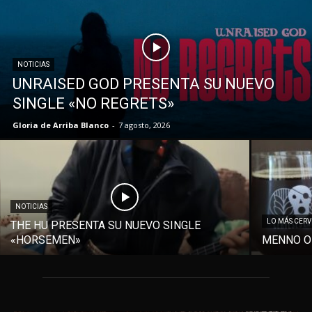
NOTICIAS
UNRAISED GOD PRESENTA SU NUEVO
SINGLE «NO REGRETS»
Gloria de Arriba Blanco
-
7 agosto, 2026
NOTICIAS
LO MÁS CER
THE HU PRESENTA SU NUEVO SINGLE
«HORSEMEN»
MENNO O