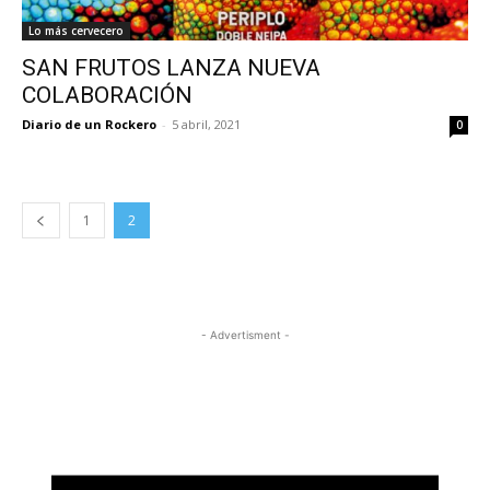
Lo más cervecero
SAN FRUTOS LANZA NUEVA
COLABORACIÓN
Diario de un Rockero
-
5 abril, 2021
0
1
2
- Advertisment -