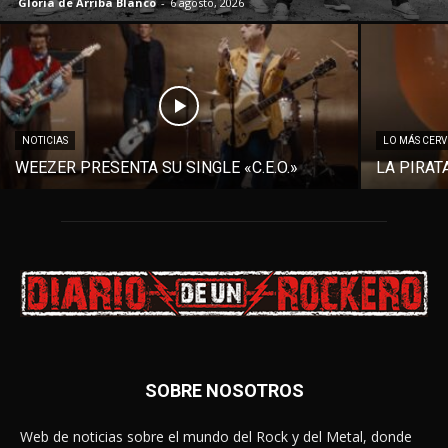
Gloria de Arriba Blanco
-
6 agosto, 2026
NOTICIAS
LO MÁS CER
WEEZER PRESENTA SU SINGLE «C.E.O.»
LA PIRAT
SOBRE NOSOTROS
Web de noticias sobre el mundo del Rock y del Metal, donde