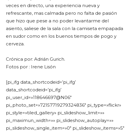
veces en directo, una experiencia nueva y
refrescante, mas calmada pero no falta de pasión
que hizo que pese a no poder levantarme del
asiento, saliese de la sala con la camiseta empapada
en sudor como en los buenos tiempos de pogo y
cerveza.
Crónica por: Adrián Gurich.
Fotos por : Irene Lisón
[pi_ifg data_shortcodeid=’pi_ifg’
data_shortcodeid=’pi_ifg’
pi_user_id=»118646697@N06″
pi_photo_set=»72157719279324836″ pi_type=»flickr»
pi_style=»tiled_gallery» pi_slideshow_limit=»»
pi_maximun_width=»» pi_slideshow_autoplay=»»
pi_slideshow_single_item=»0″ pi_slideshow_items=»5″