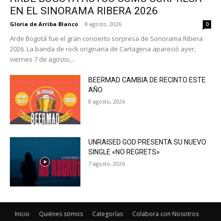
EN EL SINORAMA RIBERA 2026
Gloria de Arriba Blanco
-
8 agosto, 2026
0
Arde Bogotá fue el gran concierto sorpresa de Sonorama Ribera
2026. La banda de rock originaria de Cartagena apareció ayer,
viernes 7 de agosto,...
BEERMAD CAMBIA DE RECINTO ESTE
AÑO
8 agosto, 2026
UNRAISED GOD PRESENTA SU NUEVO
SINGLE «NO REGRETS»
7 agosto, 2026
Inicio
Quiénes somos
Categorías
Colabora con Nosotros