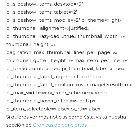
pi_slideshow_items_desktop=»5″
pi_slideshow_items_tablet=»2″
pi_slideshow_items_mobile=»2″ pi_theme=»light»
pi_thumbnail_alignment=»justified»
pi_thumbnail_lazyload=»true» thumbnail_width=»»
thumbnail_height=»»
pagination_max_thumbnail_lines_per_page=»»
thumbnail_gutter_height=»» max_item_per_line=»»
pi_breadcrumb=»true» pi_thumbnail_label=»true»
pi_thumbnail_label_alignment=»center»
pi_thumbnail_label_position=»overImageOnBottom»
pi_max_width=»» pi_color_scheme=»none»
pi_thumbnail_hover_effect=»slideUp»
pi_item_selectable=»false» pi_rtl=»false»]
Si quieres ver más noticias como ésta, visita nuestra
sección de
Crónicas de conciertos
.