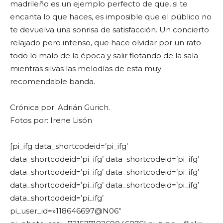
madrileño es un ejemplo perfecto de que, si te
encanta lo que haces, es imposible que el público no
te devuelva una sonrisa de satisfacción. Un concierto
relajado pero intenso, que hace olvidar por un rato
todo lo malo de la época y salir flotando de la sala
mientras silvas las melodías de esta muy
recomendable banda.
Crónica por: Adrián Gurich.
Fotos por: Irene Lisón
[pi_ifg data_shortcodeid=’pi_ifg’
data_shortcodeid=’pi_ifg’ data_shortcodeid=’pi_ifg’
data_shortcodeid=’pi_ifg’ data_shortcodeid=’pi_ifg’
data_shortcodeid=’pi_ifg’ data_shortcodeid=’pi_ifg’
data_shortcodeid=’pi_ifg’
pi_user_id=»118646697@N06″