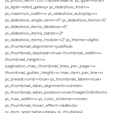
pi_photo_set=»72157718269046876″ pi_type=»flickr»
pi_style=»tiled_gallery» pi_slideshow_limit=»»
pi_maximun_width=»» pi_slideshow_autoplay=»»
pi_slideshow_single_item=»0″ pi_slideshow_items=»5″
pi_slideshow_items_desktop=»5″
pi_slideshow_items_tablet=»2″
pi_slideshow_items_mobile=»2″ pi_theme=»light»
pi_thumbnail_alignment=»justified»
pi_thumbnail_lazyload=»true» thumbnail_width=»»
thumbnail_height=»»
pagination_max_thumbnail_lines_per_page=»»
thumbnail_gutter_height=»» max_item_per_line=»»
pi_breadcrumb=»true» pi_thumbnail_label=»true»
pi_thumbnail_label_alignment=»center»
pi_thumbnail_label_position=»overImageOnBottom»
pi_max_width=»» pi_color_scheme=»none»
pi_thumbnail_hover_effect=»slideUp»
pi_item_selectable=»false» pi_rtl=»false»]