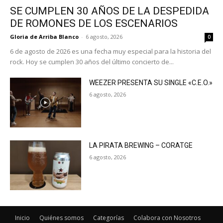
SE CUMPLEN 30 AÑOS DE LA DESPEDIDA
DE ROMONES DE LOS ESCENARIOS
Gloria de Arriba Blanco
-
6 agosto, 2026
0
6 de agosto de 2026 es una fecha muy especial para la historia del
rock. Hoy se cumplen 30 años del último concierto de...
WEEZER PRESENTA SU SINGLE «C.E.O.»
6 agosto, 2026
LA PIRATA BREWING – CORATGE
6 agosto, 2026
Inicio
Quiénes somos
Categorías
Colabora con Nosotros