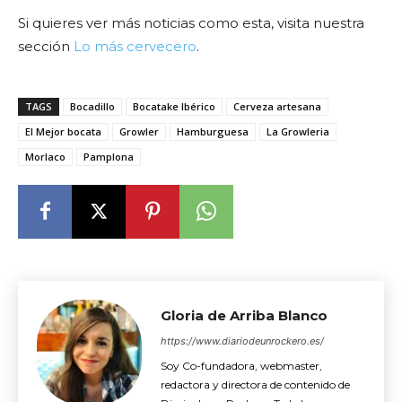
Si quieres ver más noticias como esta, visita nuestra
sección
Lo más cervecero
.
TAGS
Bocadillo
Bocatake Ibérico
Cerveza artesana
El Mejor bocata
Growler
Hamburguesa
La Growleria
Morlaco
Pamplona
Gloria de Arriba Blanco
https://www.diariodeunrockero.es/
Soy Co-fundadora, webmaster,
redactora y directora de contenido de