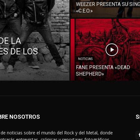
WEEZER PRESENTA SU SIN
«C.E.O.»
DE LA
S DE LOS
NOTICIAS
FANE PRESENTA «DEAD
SHEPHERD»
BRE NOSOTROS
S
de noticias sobre el mundo del Rock y del Metal, donde
ntrarás entrevistas, crónicas y reportajes fotográficos.