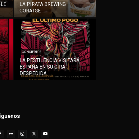
GLE
LA PIRATA BREWING –
CORATGE
CONCIERTOS
LA PESTILENCIA VISITARÁ
ESPAÑA EN SU GIRA
DESPEDIDA
íguenos