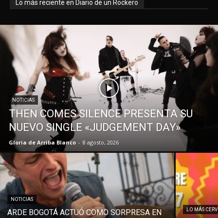
Lo más reciente en Diario de un Rockero
NOTICIAS
THEN COMES SILENCE PRESENTA SU
NUEVO SINGLE «JUDGEMENT DAY»
Gloria de Arriba Blanco
-
8 agosto, 2026
NOTICIAS
LO MÁS CER
ARDE BOGOTÁ ACTUÓ COMO SORPRESA EN