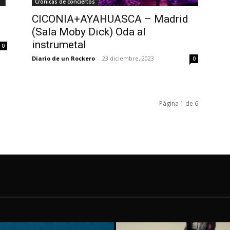
Crónicas de conciertos
CICONIA+AYAHUASCA – Madrid
(Sala Moby Dick) Oda al
instrumetal
0
Diario de un Rockero
-
23 diciembre, 2023
0
Página 1 de 6