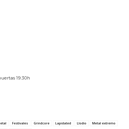
uertas 19.30h
etal
Festivales
Grindcore
Lapidated
Llodio
Metal extremo