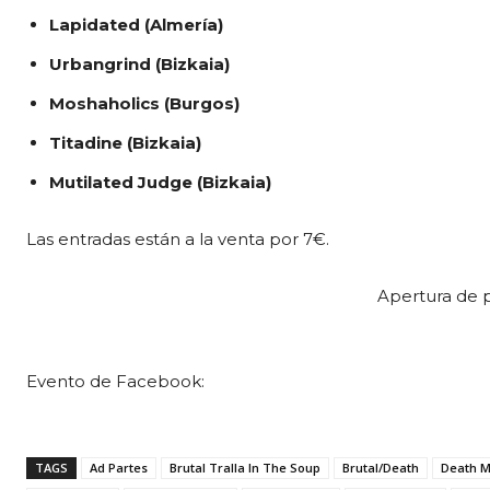
Lapidated (Almería)
Urbangrind (Bizkaia)
Moshaholics (Burgos)
Titadine (Bizkaia)
Mutilated Judge (Bizkaia)
Las entradas están a la venta por 7€.
Apertura de p
Evento de Facebook:
TAGS
Ad Partes
Brutal Tralla In The Soup
Brutal/Death
Death M