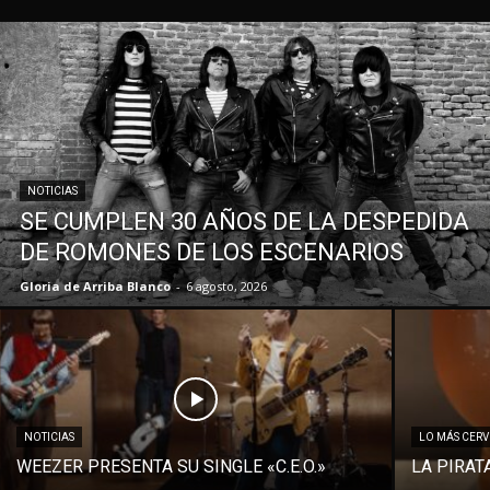
NOTICIAS
SE CUMPLEN 30 AÑOS DE LA DESPEDIDA
DE ROMONES DE LOS ESCENARIOS
Gloria de Arriba Blanco
-
6 agosto, 2026
NOTICIAS
LO MÁS CER
WEEZER PRESENTA SU SINGLE «C.E.O.»
LA PIRAT