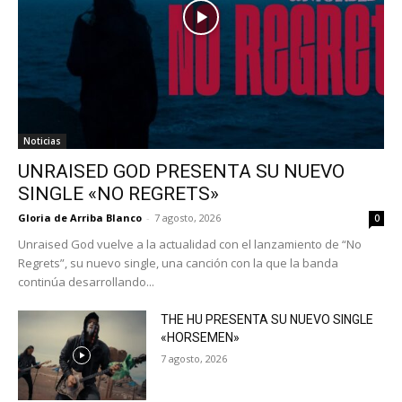
Noticias
UNRAISED GOD PRESENTA SU NUEVO
SINGLE «NO REGRETS»
Gloria de Arriba Blanco
-
7 agosto, 2026
0
Unraised God vuelve a la actualidad con el lanzamiento de “No
Regrets”, su nuevo single, una canción con la que la banda
continúa desarrollando...
THE HU PRESENTA SU NUEVO SINGLE
«HORSEMEN»
7 agosto, 2026