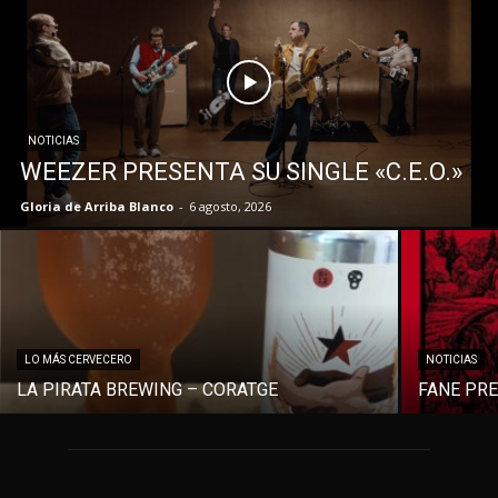
NOTICIAS
WEEZER PRESENTA SU SINGLE «C.E.O.»
Gloria de Arriba Blanco
-
6 agosto, 2026
LO MÁS CERVECERO
NOTICIAS
LA PIRATA BREWING – CORATGE
FANE PR