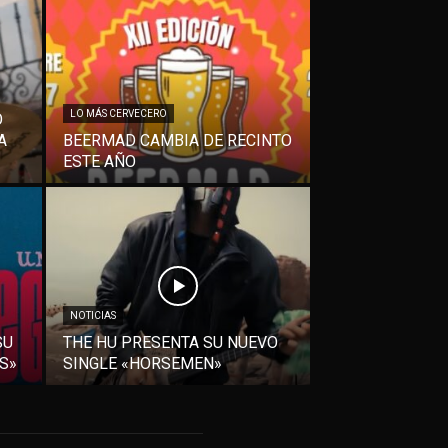
LO MÁS CERVECERO
O
A
BEERMAD CAMBIA DE RECINTO
ESTE AÑO
NOTICIAS
SU
THE HU PRESENTA SU NUEVO
S»
SINGLE «HORSEMEN»