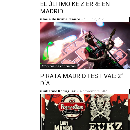
EL ÚLTIMO KE ZIERRE EN
MADRID
Gloria de Arriba Blanco
-
13 junio, 2025
Crónicas de conciertos
PIRATA MADRID FESTIVAL: 2°
DÍA
Guillermo Rodriguez
-
4 noviembre, 2023