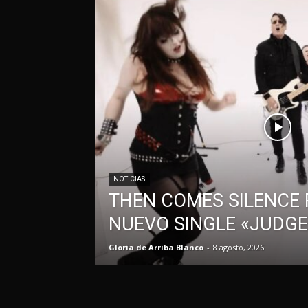
NOTICIAS
THEN COMES SILENCE 
NUEVO SINGLE «JUDG
Gloria de Arriba Blanco
-
8 agosto, 2026