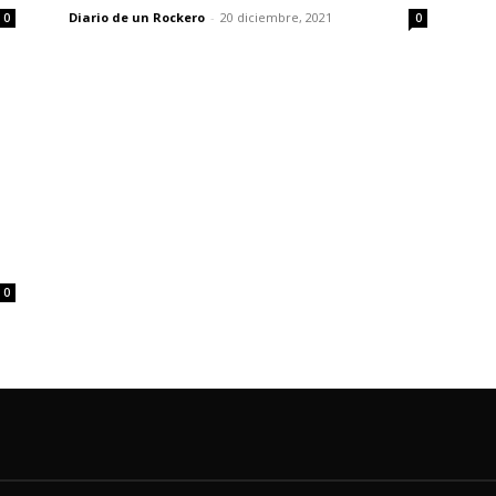
Diario de un Rockero
-
20 diciembre, 2021
0
0
0