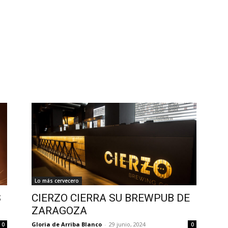
Lo más cervecero
S
CIERZO CIERRA SU BREWPUB DE
ZARAGOZA
Gloria de Arriba Blanco
-
29 junio, 2024
0
0