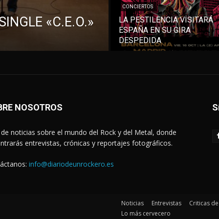
CONCIERTOS
INGLE «C.E.O.»
LA PESTILENCIA VISITARÁ
ESPAÑA EN SU GIRA
DESPEDIDA
BRE NOSOTROS
S
de noticias sobre el mundo del Rock y del Metal, donde
ntrarás entrevistas, crónicas y reportajes fotográficos.
áctanos:
info@diariodeunrockero.es
Noticias
Entrevistas
Criticas d
Lo más cervecero