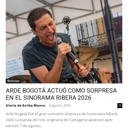
Noticias
ARDE BOGOTÁ ACTUÓ COMO SORPRESA
EN EL SINORAMA RIBERA 2026
Gloria de Arriba Blanco
-
8 agosto, 2026
0
Arde Bogotá fue el gran concierto sorpresa de Sonorama Ribera
2026. La banda de rock originaria de Cartagena apareció ayer,
viernes 7 de agosto,...