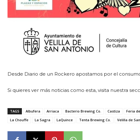
Desde Diario de un Rockero apostamos por el consumo 
Si quieres ver más noticias como esta, visita nuestra sec
TAGS
Albufera
Arriaca
Bacterio Brewing Co.
Castiza
Feria d
La Chouffe
La Sagra
LaQuince
Tenta Brewing Co.
Velilla de Sa