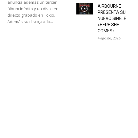
anuncia además un tercer
AIRBOURNE
álbum inédito y un disco en
PRESENTA SU
directo grabado en Tokio.
NUEVO SINGLE
Además su discografía...
«HERE SHE
COMES»
4 agosto, 2026