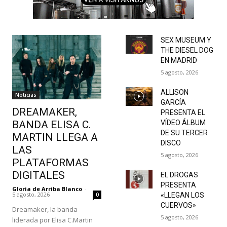
SEX MUSEUM Y
THE DIESEL DOG
EN MADRID
5 agosto, 2026
ALLISON
Noticias
GARCÍA
DREAMAKER,
PRESENTA EL
BANDA ELISA C.
VÍDEO ÁLBUM
DE SU TERCER
MARTIN LLEGA A
DISCO
LAS
5 agosto, 2026
PLATAFORMAS
DIGITALES
EL DROGAS
PRESENTA
Gloria de Arriba Blanco
-
5 agosto, 2026
0
«LLEGAN LOS
CUERVOS»
Dreamaker, la banda
5 agosto, 2026
liderada por Elisa C.Martin