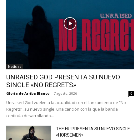
Noticias
UNRAISED GOD PRESENTA SU NUEVO
SINGLE «NO REGRETS»
Gloria de Arriba Blanco
-
7 agosto, 2026
0
Unraised God vuelve a la actualidad con el lanzamiento de “No
Regrets”, su nuevo single, una canción con la que la banda
continúa desarrollando...
THE HU PRESENTA SU NUEVO SINGLE
«HORSEMEN»