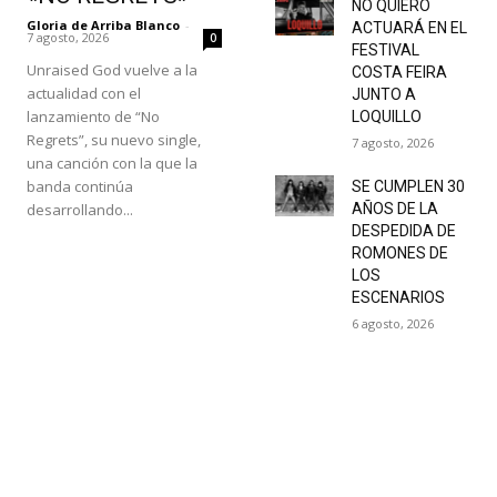
NO QUIERO
Gloria de Arriba Blanco
-
ACTUARÁ EN EL
7 agosto, 2026
0
FESTIVAL
Unraised God vuelve a la
COSTA FEIRA
actualidad con el
JUNTO A
lanzamiento de “No
LOQUILLO
Regrets”, su nuevo single,
7 agosto, 2026
una canción con la que la
banda continúa
SE CUMPLEN 30
desarrollando...
AÑOS DE LA
DESPEDIDA DE
ROMONES DE
LOS
ESCENARIOS
6 agosto, 2026