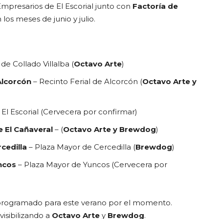
Empresarios de El Escorial junto con
Factoría de
os meses de junio y julio.
de Collado Villalba (
Octavo Arte
)
 Alcorcón
– Recinto Ferial de Alcorcón (
Octavo Arte y
El Escorial (Cervecera por confirmar)
e El Cañaveral
– (
Octavo Arte y Brewdog
)
rcedilla
– Plaza Mayor de Cercedilla (
Brewdog
)
uncos
– Plaza Mayor de Yuncos (Cervecera por
rogramado para este verano por el momento.
isibilizando a
Octavo Arte
y
Brewdog
.