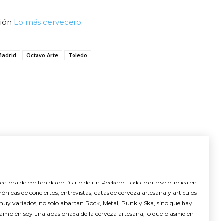
ción
Lo más cervecero
.
Madrid
Octavo Arte
Toledo
ctora de contenido de Diario de un Rockero. Todo lo que se publica en
nicas de conciertos, entrevistas, catas de cerveza artesana y artículos
muy variados, no solo abarcan Rock, Metal, Punk y Ska, sino que hay
También soy una apasionada de la cerveza artesana, lo que plasmo en