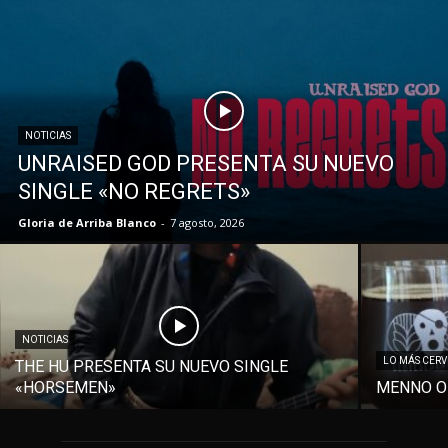
NOTICIAS
UNRAISED GOD PRESENTA SU NUEVO
SINGLE «NO REGRETS»
Gloria de Arriba Blanco
-
7 agosto, 2026
NOTICIAS
LO MÁS CER
THE HU PRESENTA SU NUEVO SINGLE
«HORSEMEN»
MENNO O