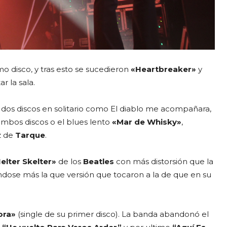
imo disco, y tras esto se sucedieron
«Heartbreaker»
y
r la sala.
us dos discos en solitario como El diablo me acompañara,
mbos discos o el blues lento
«Mar de Whisky»
,
z de
Tarque
.
elter Skelter»
de los
Beatles
con más distorsión que la
éndose más la que versión que tocaron a la de que en su
ora»
(single de su primer disco). La banda abandonó el