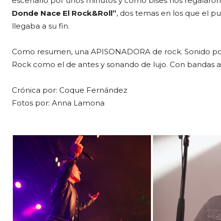
escenario por unos minutos y como bises nos regalaro
Donde Nace El Rock&Roll”
, dos temas en los que el p
llegaba a su fin.
Como resumen, una APISONADORA de rock. Sonido poten
Rock como el de antes y sonando de lujo. Con bandas así 
Crónica por: Coque Fernández
Fotos por: Anna Lamona