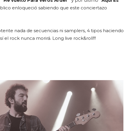
n
“He vuelto Para Veros Arder”
y por ultimo
“Aquí Es
ublico enloqueció sabiendo que este conciertazo
te nada de secuencias ni samplers, 4 tipos haciendo
el rock nunca morirá. Long live rock&roll!!!