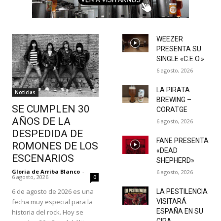
WEEZER
PRESENTA SU
SINGLE «C.E.O.»
6 agosto, 2026
LA PIRATA
Noticias
BREWING –
SE CUMPLEN 30
CORATGE
AÑOS DE LA
6 agosto, 2026
DESPEDIDA DE
FANE PRESENTA
ROMONES DE LOS
«DEAD
ESCENARIOS
SHEPHERD»
Gloria de Arriba Blanco
-
6 agosto, 2026
6 agosto, 2026
0
6 de agosto de 2026 es una
LA PESTILENCIA
fecha muy especial para la
VISITARÁ
ESPAÑA EN SU
historia del rock. Hoy se
GIRA