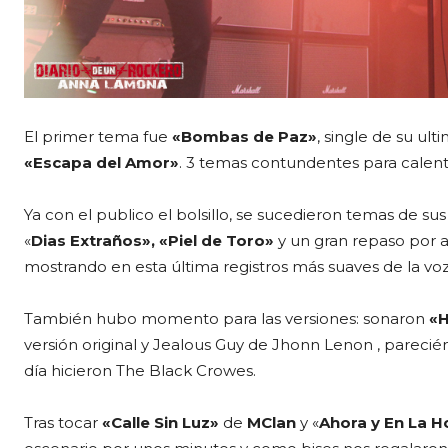
El primer tema fue
«Bombas de Paz»
, single de su ult
«Escapa del Amor»
. 3 temas contundentes para calenta
Ya con el publico el bolsillo, se sucedieron temas de s
«
Dias Extraños», «Piel de Toro»
y un gran repaso por a
mostrando en esta última registros más suaves de la vo
También hubo momento para las versiones: sonaron
«H
versión original y Jealous Guy de Jhonn Lenon , pareci
día hicieron The Black Crowes.
Tras tocar
«Calle Sin Luz»
de
MClan
y «
Ahora y En La H