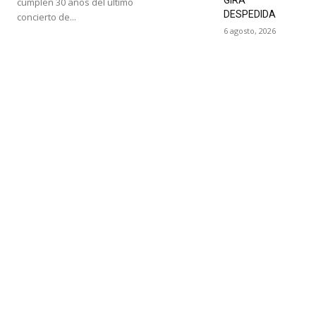
cumplen 30 años del último
DESPEDIDA
concierto de...
6 agosto, 2026