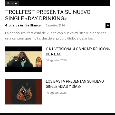
Noticias
TROLLFEST PRESENTA SU NUEVO
SINGLE «DAY DRINKING»
Gloria de Arriba Blanco
-
10 agosto, 2026
0
La banda Trollfest está de vuelta con nueva música y lo hace con
una canción que invita, desde el propio título, a dejar las...
O.N.I. VERSIONA «LOSING MY RELIGION»
DE R.E.M.
10 agosto, 2026
LOS BASTA PRESENTAN SU NUEVO
SINGLE «DIAS Y DÍAS»
10 agosto, 2026