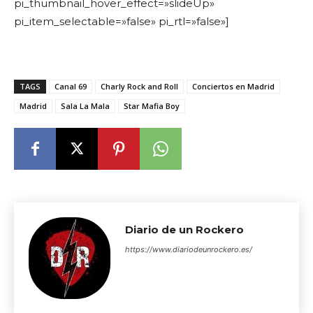
pi_thumbnail_hover_effect=»slideUp»
pi_item_selectable=»false» pi_rtl=»false»]
TAGS
Canal 69
Charly Rock and Roll
Conciertos en Madrid
Madrid
Sala La Mala
Star Mafia Boy
Diario de un Rockero
https://www.diariodeunrockero.es/