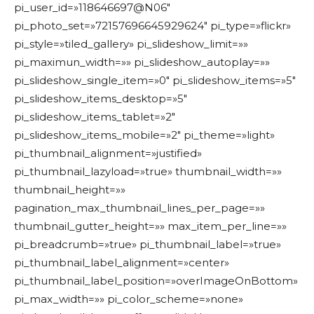
pi_user_id=»118646697@N06″
pi_photo_set=»72157696645929624″ pi_type=»flickr»
pi_style=»tiled_gallery» pi_slideshow_limit=»»
pi_maximun_width=»» pi_slideshow_autoplay=»»
pi_slideshow_single_item=»0″ pi_slideshow_items=»5″
pi_slideshow_items_desktop=»5″
pi_slideshow_items_tablet=»2″
pi_slideshow_items_mobile=»2″ pi_theme=»light»
pi_thumbnail_alignment=»justified»
pi_thumbnail_lazyload=»true» thumbnail_width=»»
thumbnail_height=»»
pagination_max_thumbnail_lines_per_page=»»
thumbnail_gutter_height=»» max_item_per_line=»»
pi_breadcrumb=»true» pi_thumbnail_label=»true»
pi_thumbnail_label_alignment=»center»
pi_thumbnail_label_position=»overImageOnBottom»
pi_max_width=»» pi_color_scheme=»none»