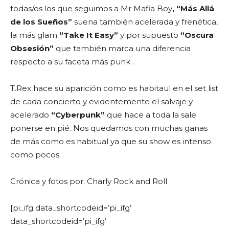
todas/os los que seguimos a Mr Mafia Boy
, “Más Allá
de los Sueños”
suena también acelerada y frenética,
la más glam
“Take It Easy”
y por supuesto
“Oscura
Obsesión”
que también marca una diferencia
respecto a su faceta más punk .
T.Rex hace su aparición como es habitaul en el set list
de cada concierto y evidentemente el salvaje y
acelerado
“Cyberpunk”
que hace a toda la sale
ponerse en pié. Nos quedamos con muchas ganas
de más como es habitual ya que su show es intenso
como pocos.
Crónica y fotos por: Charly Rock and Roll
[pi_ifg data_shortcodeid=’pi_ifg’
data_shortcodeid=’pi_ifg’