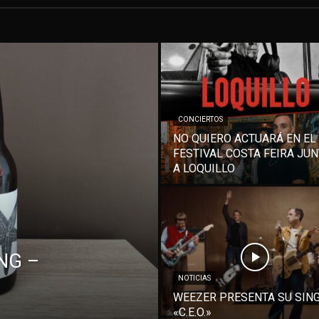
CONCIERTOS
NO QUIERO ACTUARÁ EN EL
FESTIVAL COSTA FEIRA JU
A LOQUILLO
NG –
NOTICIAS
WEEZER PRESENTA SU SIN
«C.E.O.»