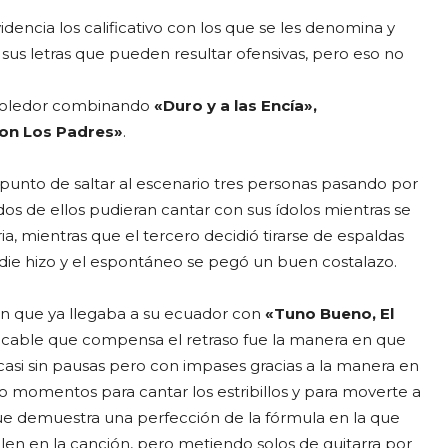
dencia los calificativo con los que se les denomina y
sus letras que pueden resultar ofensivas, pero eso no
moledor combinando
«Duro y a las Encía»,
on Los Padres»
.
l punto de saltar al escenario tres personas pasando por
os de ellos pudieran cantar con sus ídolos mientras se
a, mientras que el tercero decidió tirarse de espaldas
die hizo y el espontáneo se pegó un buen costalazo.
ón que ya llegaba a su ecuador con
«Tuno Bueno, El
acable que compensa el retraso fue la manera en que
asi sin pausas pero con impases gracias a la manera en
 momentos para cantar los estribillos y para moverte a
e demuestra una perfección de la fórmula en la que
len en la canción, pero metiendo solos de guitarra por