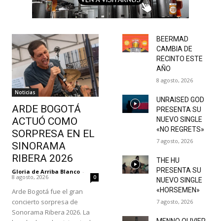
BEERMAD
CAMBIA DE
RECINTO ESTE
AÑO
8 agosto, 2026
Noticias
UNRAISED GOD
ARDE BOGOTÁ
PRESENTA SU
ACTUÓ COMO
NUEVO SINGLE
«NO REGRETS»
SORPRESA EN EL
7 agosto, 2026
SINORAMA
RIBERA 2026
THE HU
PRESENTA SU
Gloria de Arriba Blanco
-
8 agosto, 2026
0
NUEVO SINGLE
«HORSEMEN»
Arde Bogotá fue el gran
concierto sorpresa de
7 agosto, 2026
Sonorama Ribera 2026. La
MENNO OLIVIER