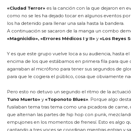
«Ciudad Terror»
es la canción con la que dejaron en evi
como no se les ha dejado tocar en algunos eventos por 
los ha detenido para llenar una sala hasta la bandera.
A continuación se sacaron de la manga un combo de
«Magnicidio», «Errores Médicos I y II»
y
«Los Reyes S
Y es que este grupo vuelve loca a su audiencia, hasta e
encima de los que estábamos en primera fila para que d
agarraban al micrófono para tener sus segundos de glori
para que le cogiera el público, cosa que obviamente na
Pero esto no detuvo un segundo el ritmo de la actuaci
Tuno Muerto»
y
«Toponoto Blues»
. Porque algo dest
fusilaban tema tras tema como una picadora de carne, c
que alternan las partes de hip hop con punk, mezclando
empujones en los momentos de frenesí. Esto es algo qu
cantando a tres voces se coordinan mientras entran y sa