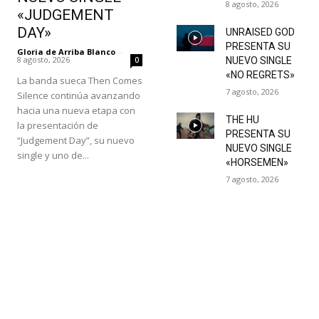
8 agosto, 2026
«JUDGEMENT
DAY»
UNRAISED GOD
PRESENTA SU
Gloria de Arriba Blanco
-
8 agosto, 2026
0
NUEVO SINGLE
«NO REGRETS»
La banda sueca Then Comes
7 agosto, 2026
Silence continúa avanzando
hacia una nueva etapa con
THE HU
la presentación de
PRESENTA SU
“Judgement Day”, su nuevo
NUEVO SINGLE
single y uno de...
«HORSEMEN»
7 agosto, 2026