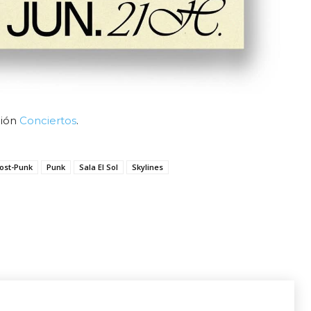
ción
Conciertos
.
ost-Punk
Punk
Sala El Sol
Skylines