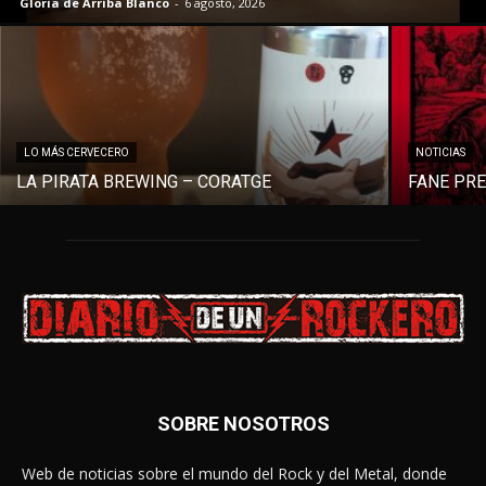
Gloria de Arriba Blanco
-
6 agosto, 2026
LO MÁS CERVECERO
NOTICIAS
LA PIRATA BREWING – CORATGE
FANE PR
SOBRE NOSOTROS
Web de noticias sobre el mundo del Rock y del Metal, donde