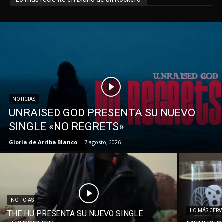
NOTICIAS
UNRAISED GOD PRESENTA SU NUEVO
SINGLE «NO REGRETS»
Gloria de Arriba Blanco
-
7 agosto, 2026
NOTICIAS
LO MÁS CER
THE HU PRESENTA SU NUEVO SINGLE