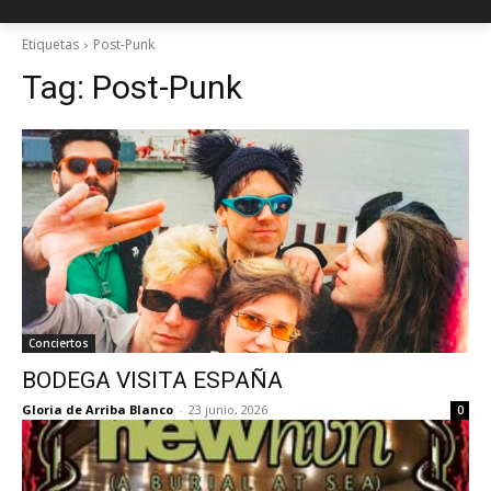
Etiquetas
Post-Punk
Tag:
Post-Punk
Conciertos
BODEGA VISITA ESPAÑA
Gloria de Arriba Blanco
-
23 junio, 2026
0