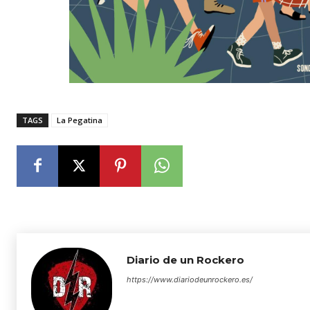
TAGS
La Pegatina
Diario de un Rockero
https://www.diariodeunrockero.es/