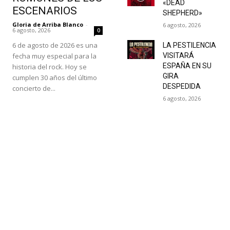
«DEAD
ESCENARIOS
SHEPHERD»
Gloria de Arriba Blanco
-
6 agosto, 2026
6 agosto, 2026
0
6 de agosto de 2026 es una
LA PESTILENCIA
fecha muy especial para la
VISITARÁ
ESPAÑA EN SU
historia del rock. Hoy se
GIRA
cumplen 30 años del último
DESPEDIDA
concierto de...
6 agosto, 2026