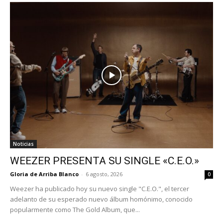
Noticias
WEEZER PRESENTA SU SINGLE «C.E.O.»
Gloria de Arriba Blanco
-
6 agosto, 2026
0
Weezer ha publicado hoy su nuevo single "C.E.O.", el tercer
adelanto de su esperado nuevo álbum homónimo, conocido
popularmente como The Gold Album, que...