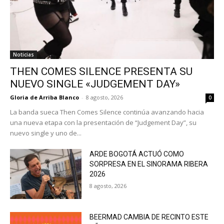
Noticias
THEN COMES SILENCE PRESENTA SU
NUEVO SINGLE «JUDGEMENT DAY»
Gloria de Arriba Blanco
-
8 agosto, 2026
0
La banda sueca Then Comes Silence continúa avanzando hacia
una nueva etapa con la presentación de “Judgement Day”, su
nuevo single y uno de...
ARDE BOGOTÁ ACTUÓ COMO
SORPRESA EN EL SINORAMA RIBERA
2026
8 agosto, 2026
BEERMAD CAMBIA DE RECINTO ESTE