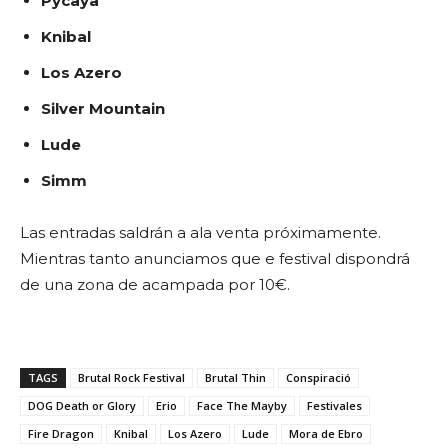
Pycaya
Knibal
Los Azero
Silver Mountain
Lude
Simm
Las entradas saldrán a ala venta próximamente.
Mientras tanto anunciamos que e festival dispondrá
de una zona de acampada por 10€.
TAGS
Brutal Rock Festival
Brutal Thin
Conspiració
DOG Death or Glory
Erio
Face The Mayby
Festivales
Fire Dragon
Knibal
Los Azero
Lude
Mora de Ebro