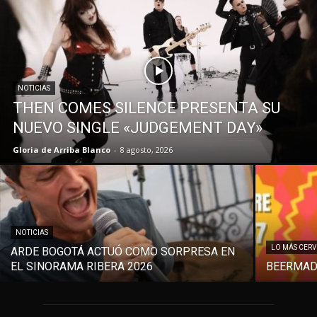
NOTICIAS
THEN COMES SILENCE PRESENTA SU
NUEVO SINGLE «JUDGEMENT DAY»
Gloria de Arriba Blanco
-
8 agosto, 2026
NOTICIAS
LO MÁS CER
ARDE BOGOTÁ ACTUÓ COMO SORPRESA EN
EL SINORAMA RIBERA 2026
BEERMAD