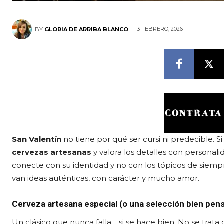
13 FEBRERO, 2026
BY
GLORIA DE ARRIBA BLANCO
San Valentín
no tiene por qué ser cursi ni predecible. Si
cervezas artesanas
y valora los detalles con personal
conecte con su identidad y no con los tópicos de siempre
van ideas auténticas, con carácter y mucho amor.
Cerveza artesana especial (o una selección bien pen
Un clásico que nunca falla… si se hace bien. No se trat