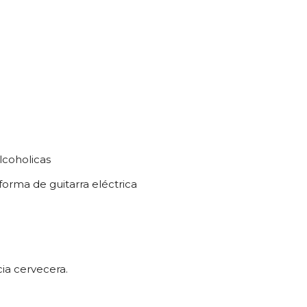
lcoholicas
orma de guitarra eléctrica
cia cervecera.