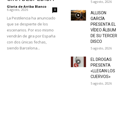
5 agosto, 2026
Gloria de Arriba Blanco
-
6 agosto, 2026
0
ALLISON
La Pestilencia ha anunciado
GARCÍA
que se despierte de los
PRESENTA EL
escenarios. Por eso mismo
VÍDEO ÁLBUM
vendrán de gira por España
DE SU TERCER
DISCO
con dos únicas fechas,
siendo Barcelona...
5 agosto, 2026
EL DROGAS
PRESENTA
«LLEGAN LOS
CUERVOS»
5 agosto, 2026