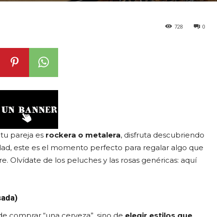
728
0
 tu pareja es
rockera o metalera
, disfruta descubriendo
idad, este es el momento perfecto para regalar algo que
. Olvídate de los peluches y las rosas genéricas: aquí
sada)
a de comprar “una cerveza”, sino de
elegir estilos que