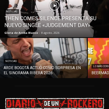
NOTICIAS
THEN COMES SILENCE PRESENTA SU
NUEVO SINGLE «JUDGEMENT DAY»
Gloria de Arriba Blanco
-
8 agosto, 2026
NOTICIAS
LO MÁS CER
ARDE BOGOTÁ ACTUÓ COMO SORPRESA EN
EL SINORAMA RIBERA 2026
BEERMAD