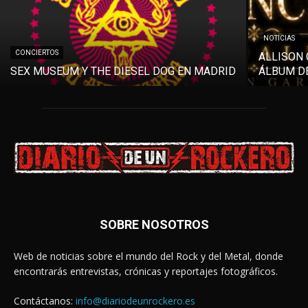
NOTICIAS
CONCIERTOS
ALLISON 
SEX MUSEUM Y THE DIESEL DOG EN MADRID
ÁLBUM DE
SOBRE NOSOTROS
Web de noticias sobre el mundo del Rock y del Metal, donde
encontrarás entrevistas, crónicas y reportajes fotográficos.
Contáctanos:
info@diariodeunrockero.es