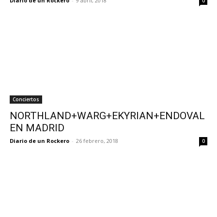
Diario de un Rockero
-
9 abril, 2018
0
Conciertos
NORTHLAND+WARG+EKYRIAN+ENDOVAL
EN MADRID
Diario de un Rockero
-
26 febrero, 2018
0