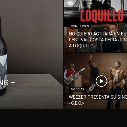
CONCIERTOS
NO QUIERO ACTUARÁ EN EL
FESTIVAL COSTA FEIRA JU
A LOQUILLO
NG –
NOTICIAS
WEEZER PRESENTA SU SIN
«C.E.O.»