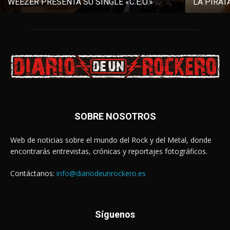
WEEZER PRESENTA SU SINGLE «C.E.O.»
LA PIRAT
SOBRE NOSOTROS
Web de noticias sobre el mundo del Rock y del Metal, donde
encontrarás entrevistas, crónicas y reportajes fotográficos.
Contáctanos:
info@diariodeunrockero.es
Síguenos