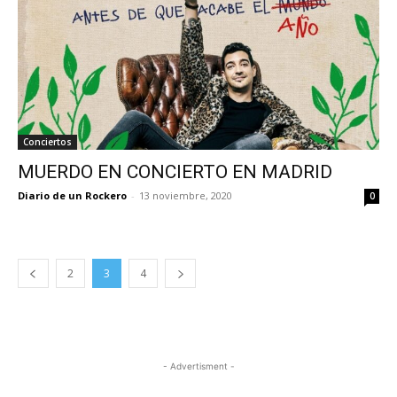
Conciertos
MUERDO EN CONCIERTO EN MADRID
Diario de un Rockero
-
13 noviembre, 2020
0
2
3
4
- Advertisment -