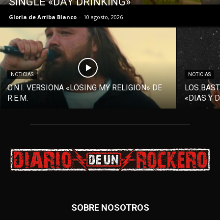
SINGLE «DAY DRINKING»
Gloria de Arriba Blanco
-
10 agosto, 2026
NOTICIAS
NOTICIAS
O.N.I. VERSIONA «LOSING MY RELIGION» DE
LOS BAST
R.E.M.
«DIAS Y 
SOBRE NOSOTROS