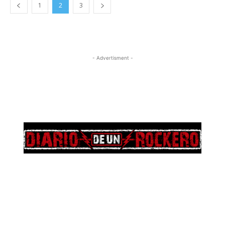
1
2
3
- Advertisment -